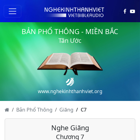
BẢN PHỔ THÔNG - MIỀN BẮC
Tân Ước
www.nghekinhthanhviet.org
Giăng - Chương 1
Giăng - Chương 2
Bản Phổ Thông
Giăng
C
7
Giăng - Chương 3
Nghe Giăng
Giăng - Chương 4
Chương 7