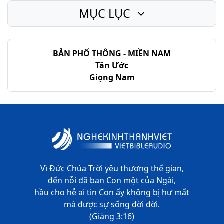
MỤC LỤC
Giăng - Chương 16
Giăng - Chương 17
BẢN PHỔ THÔNG - MIỀN NAM
Giăng - Chương 18
Tân Ước
Giăng - Chương 19
Giọng Nam
Giăng - Chương 20
Giăng - Chương 21
Vì Đức Chúa Trời yêu thương thế gian,
đến nỗi đã ban Con một của Ngài,
hầu cho hễ ai tin Con ấy không bị hư mất
mà được sự sống đời đời.
(Giăng 3:16)