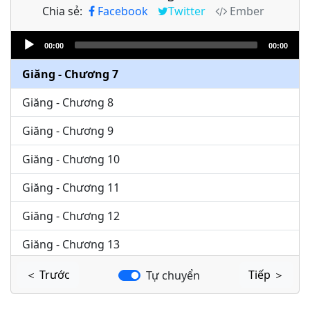
Chia sẻ:
Facebook
Twitter
Ember
Giăng - Chương 5
Audio
Giăng - Chương 6
00:00
00:00
Player
Giăng - Chương 7
Giăng - Chương 8
Giăng - Chương 9
Giăng - Chương 10
Giăng - Chương 11
Giăng - Chương 12
Giăng - Chương 13
Giăng - Chương 14
＜ Trước
Tiếp ＞
Tự chuyển
Giăng - Chương 15