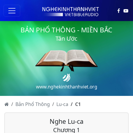
BẢN PHỔ THÔNG - MIỀN BẮC
Tân Ước
www.nghekinhthanhviet.org
Bản Phổ Thông
Lu-ca
C
1
Nghe Lu-ca
Chương 1