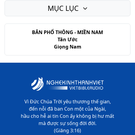
MỤC LỤC
Lu-ca - Chương 10
Lu-ca - Chương 11
BẢN PHỔ THÔNG - MIỀN NAM
Lu-ca - Chương 12
Tân Ước
Lu-ca - Chương 13
Giọng Nam
Lu-ca - Chương 14
Lu-ca - Chương 15
Lu-ca - Chương 16
Lu-ca - Chương 17
Vì Đức Chúa Trời yêu thương thế gian,
Lu-ca - Chương 18
đến nỗi đã ban Con một của Ngài,
hầu cho hễ ai tin Con ấy không bị hư mất
Lu-ca - Chương 19
mà được sự sống đời đời.
(Giăng 3:16)
Lu-ca - Chương 20