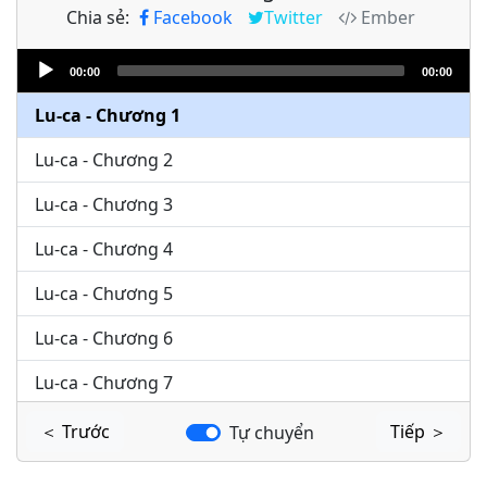
Chia sẻ:
Facebook
Twitter
Ember
Audio
00:00
00:00
Player
Lu-ca - Chương 1
Lu-ca - Chương 2
Lu-ca - Chương 3
Lu-ca - Chương 4
Lu-ca - Chương 5
Lu-ca - Chương 6
Lu-ca - Chương 7
Lu-ca - Chương 8
＜ Trước
Tiếp ＞
Tự chuyển
Lu-ca - Chương 9