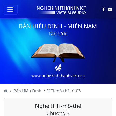
BẢN HIỆU ĐÍNH - MIỀN NAM
Tân Ước
www.nghekinhthanhviet.org
Bản Hiệu Đính
II Ti-mô-thê
C
3
Nghe II Ti-mô-thê
Chương 3