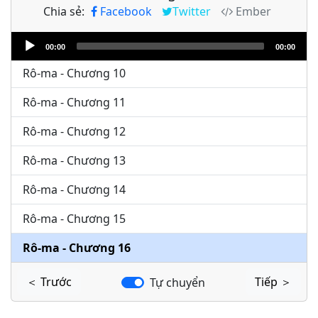
Chia sẻ:
Facebook
Twitter
Ember
Rô-ma - Chương 8
Audio
Rô-ma - Chương 9
00:00
00:00
Player
Rô-ma - Chương 10
Rô-ma - Chương 11
Rô-ma - Chương 12
Rô-ma - Chương 13
Rô-ma - Chương 14
Rô-ma - Chương 15
Rô-ma - Chương 16
＜ Trước
Tiếp ＞
Tự chuyển