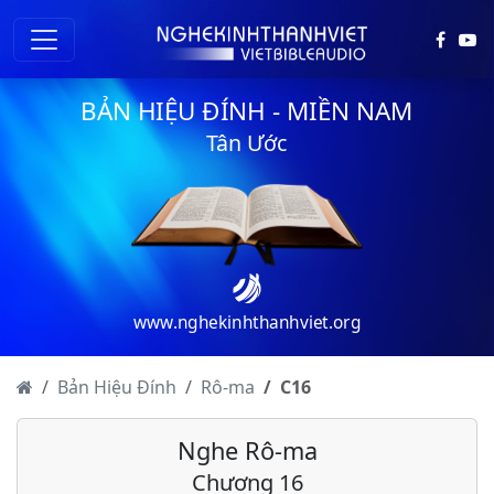
BẢN HIỆU ĐÍNH - MIỀN NAM
Tân Ước
Rô-ma - Chương 1
Rô-ma - Chương 2
Rô-ma - Chương 3
www.nghekinhthanhviet.org
Rô-ma - Chương 4
Rô-ma - Chương 5
Bản Hiệu Đính
Rô-ma
C
16
Rô-ma - Chương 6
Nghe Rô-ma
Rô-ma - Chương 7
Chương 16