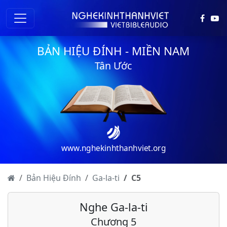
BẢN HIỆU ĐÍNH - MIỀN NAM
Tân Ước
www.nghekinhthanhviet.org
Bản Hiệu Đính
Ga-la-ti
C
5
Nghe Ga-la-ti
Chương 5