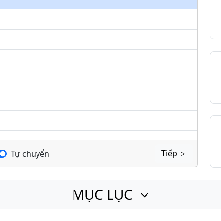
keys
to
increase
or
decrease
volume.
Tiếp ＞
Tự chuyển
MỤC LỤC