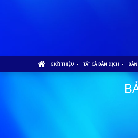
GIỚI THIỆU
TẤT CẢ BẢN DỊCH
BẢN
BẢ