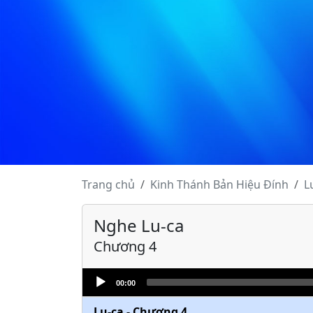
Trang chủ
Kinh Thánh
Bản Hiệu Đính
L
Nghe Lu-ca
Lu-ca - Chương 1
Chương 4
Lu-ca - Chương 2
Audio
Lu-ca - Chương 3
00:00
Player
Lu-ca - Chương 4