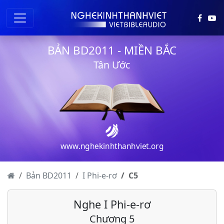
BẢN BD2011 - MIỀN BẮC
Tân Ước
www.nghekinhthanhviet.org
Bản BD2011
I Phi-e-rơ
C
5
Nghe I Phi-e-rơ
Chương 5