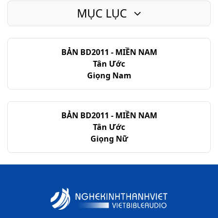
MỤC LỤC
Công-vụ các Sứ-đồ - Chương 26
Công-vụ các Sứ-đồ - Chương 27
BẢN BD2011 - MIỀN NAM
Công-vụ các Sứ-đồ - Chương 28
Tân Ước
Giọng Nam
BẢN BD2011 - MIỀN NAM
Tân Ước
Giọng Nữ