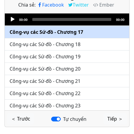
Chia sẻ:
Facebook
Twitter
Ember
Công-vụ các Sứ-đồ - Chương 15
Audio
Công-vụ các Sứ-đồ - Chương 16
00:00
00:00
Player
Công-vụ các Sứ-đồ - Chương 17
Công-vụ các Sứ-đồ - Chương 18
Công-vụ các Sứ-đồ - Chương 19
Công-vụ các Sứ-đồ - Chương 20
Công-vụ các Sứ-đồ - Chương 21
Công-vụ các Sứ-đồ - Chương 22
Công-vụ các Sứ-đồ - Chương 23
Công-vụ các Sứ-đồ - Chương 24
＜ Trước
Tiếp ＞
Tự chuyển
Công-vụ các Sứ-đồ - Chương 25