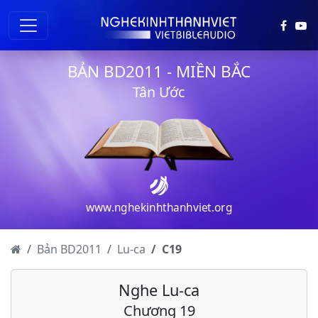
Lu-ca - Chương 5
Lu-ca - Chương 6
BẢN BD2011 - MIỀN BẮC
Lu-ca - Chương 7
Tân Ước
Lu-ca - Chương 8
Lu-ca - Chương 9
Lu-ca - Chương 10
Lu-ca - Chương 11
www.nghekinhthanhviet.org
Lu-ca - Chương 12
Lu-ca - Chương 13
Bản BD2011
Lu-ca
C
19
Lu-ca - Chương 14
Nghe Lu-ca
Lu-ca - Chương 15
Chương 19