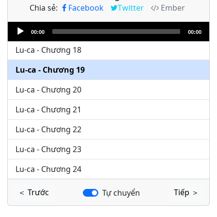
Chia sẻ:
Facebook
Twitter
Ember
Lu-ca - Chương 16
Audio
Lu-ca - Chương 17
00:00
00:00
Player
Lu-ca - Chương 18
Lu-ca - Chương 19
Lu-ca - Chương 20
Lu-ca - Chương 21
Lu-ca - Chương 22
Lu-ca - Chương 23
Lu-ca - Chương 24
＜ Trước
Tiếp ＞
Tự chuyển