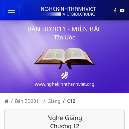
BẢN BD2011 - MIỀN BẮC
Giăng - Chương 1
Tân Ước
Giăng - Chương 2
Giăng - Chương 3
Giăng - Chương 4
Giăng - Chương 5
www.nghekinhthanhviet.org
Giăng - Chương 6
Giăng - Chương 7
Bản BD2011
Giăng
C
12
Giăng - Chương 8
Nghe Giăng
Giăng - Chương 9
Chương 12