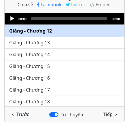
Chia sẻ:
Facebook
Twitter
Ember
Giăng - Chương 10
Audio
Giăng - Chương 11
00:00
00:00
Player
Giăng - Chương 12
Giăng - Chương 13
Giăng - Chương 14
Giăng - Chương 15
Giăng - Chương 16
Giăng - Chương 17
Giăng - Chương 18
Giăng - Chương 19
＜ Trước
Tiếp ＞
Tự chuyển
Giăng - Chương 20