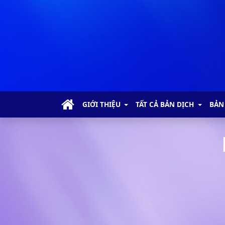
GIỚI THIỆU
TẤT CẢ BẢN DỊCH
BẢN