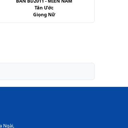
BẢN BD2011 - MIỀN NAM
Tân Ước
Giọng Nữ
a Ngài,