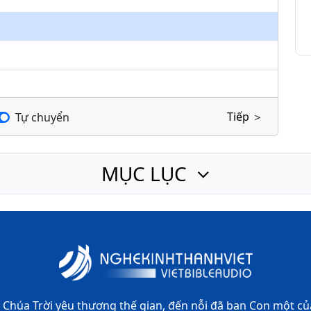
keys
to
increase
or
decrease
volume.
Tiếp ＞
Tự chuyển
MỤC LỤC
 Chúa Trời yêu thương thế gian,
đến nỗi đã ban Con một củ