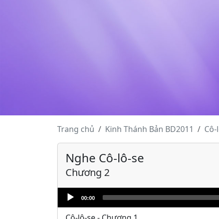
Trang chủ
Kinh Thánh
Bản BD2011
Cô-
Nghe Cô-lô-se
Chương 2
Audio
00:00
Player
Cô-lô-se - Chương 1