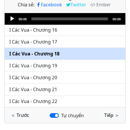
Chia sẻ:
Facebook
Twitter
Ember
I Các Vua - Chương 14
Audio
I Các Vua - Chương 15
00:00
00:00
Player
I Các Vua - Chương 16
I Các Vua - Chương 17
I Các Vua - Chương 18
I Các Vua - Chương 19
I Các Vua - Chương 20
I Các Vua - Chương 21
I Các Vua - Chương 22
＜ Trước
Tiếp ＞
Tự chuyển