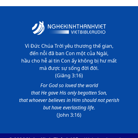
Vì Đức Chúa Trời yêu thương thế gian,
đến nỗi đã ban Con một của Ngài,
hầu cho hễ ai tin Con ấy không bị hư mất
mà được sự sống đời đời.
(Giăng 3:16)
For God so loved the world
that He gave His only begotten Son,
that whoever believes in Him should not perish
but have everlasting life.
(John 3:16)