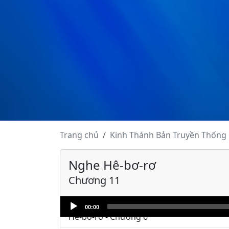
Hê-bơ-rơ - Chương 1
Hê-bơ-rơ - Chương 2
Trang chủ
Kinh Thánh
Bản Truyền Thống
Hê-bơ-rơ - Chương 3
Nghe Hê-bơ-rơ
Hê-bơ-rơ - Chương 4
Chương 11
Hê-bơ-rơ - Chương 5
Audio
00:00
Player
Hê-bơ-rơ - Chương 6