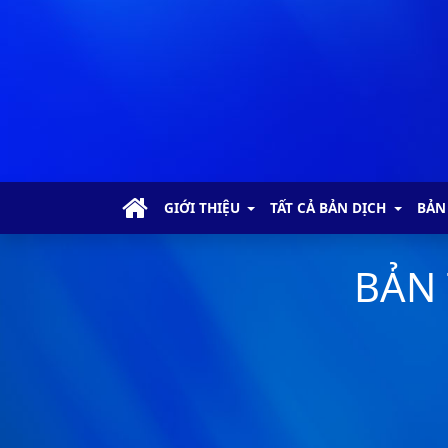
GIỚI THIỆU
TẤT CẢ BẢN DỊCH
BẢN
BẢN