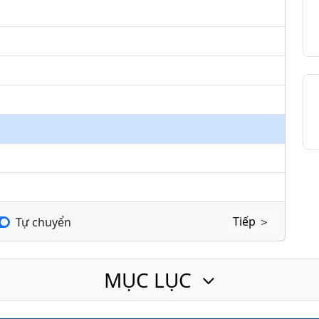
keys
to
increase
or
decrease
volume.
Tiếp ＞
Tự chuyển
MỤC LỤC