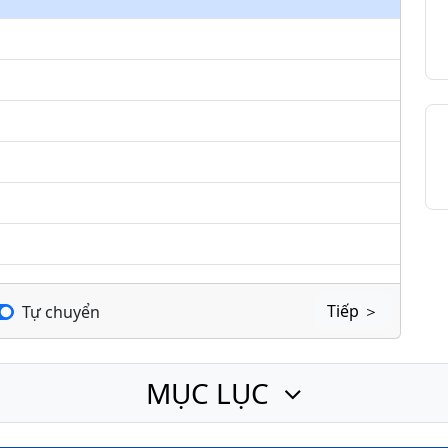
keys
to
increase
or
decrease
volume.
Tiếp ＞
Tự chuyển
MỤC LỤC