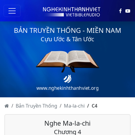
BẢN TRUYỀN THỐNG - MIỀN NAM
Cựu Ước & Tân Ước
www.nghekinhthanhviet.org
Bản Truyền Thống
Ma-la-chi
C
4
Nghe Ma-la-chi
Chương 4