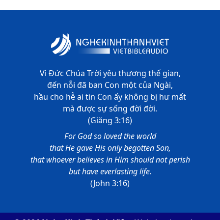
Vì Đức Chúa Trời yêu thương thế gian,
đến nỗi đã ban Con một của Ngài,
hầu cho hễ ai tin Con ấy không bị hư mất
mà được sự sống đời đời.
(Giăng 3:16)
For God so loved the world
that He gave His only begotten Son,
that whoever believes in Him should not perish
but have everlasting life.
(John 3:16)