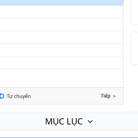
keys
to
increase
or
decrease
volume.
Tiếp ＞
Tự chuyển
MỤC LỤC