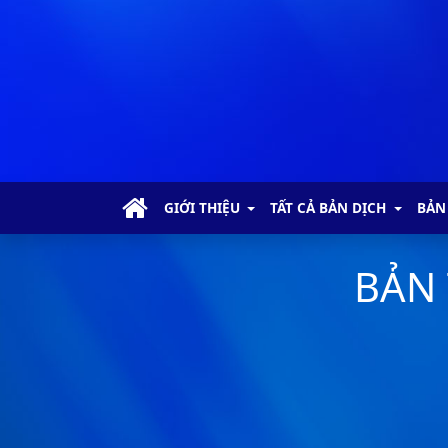
GIỚI THIỆU
TẤT CẢ BẢN DỊCH
BẢN
BẢN