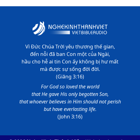
Gióp - Chương 32
Gióp - Chương 33
Gióp - Chương 34
Vì Đức Chúa Trời yêu thương thế gian,
Gióp - Chương 35
đến nỗi đã ban Con một của Ngài,
Gióp - Chương 36
hầu cho hễ ai tin Con ấy không bị hư mất
mà được sự sống đời đời.
Gióp - Chương 37
(Giăng 3:16)
For God so loved the world
Gióp - Chương 38
that He gave His only begotten Son,
Gióp - Chương 39
that whoever believes in Him should not perish
but have everlasting life.
Gióp - Chương 40
(John 3:16)
Gióp - Chương 41
Gióp - Chương 42