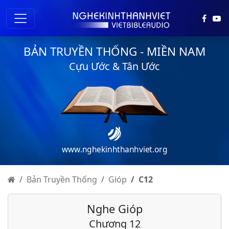
BẢN TRUYỀN THỐNG - MIỀN NAM
Gióp - Chương 1
Cựu Ước & Tân Ước
Gióp - Chương 2
Gióp - Chương 3
Gióp - Chương 4
Gióp - Chương 5
www.nghekinhthanhviet.org
Gióp - Chương 6
Gióp - Chương 7
Bản Truyền Thống
Gióp
C
12
Gióp - Chương 8
Nghe Gióp
Gióp - Chương 9
Chương 12