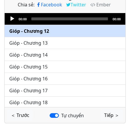
Chia sẻ:
Facebook
Twitter
Ember
Gióp - Chương 10
Audio
Gióp - Chương 11
00:00
00:00
Player
Gióp - Chương 12
Gióp - Chương 13
Gióp - Chương 14
Gióp - Chương 15
Gióp - Chương 16
Gióp - Chương 17
Gióp - Chương 18
Gióp - Chương 19
＜ Trước
Tiếp ＞
Tự chuyển
Gióp - Chương 20