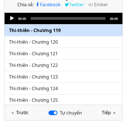
Chia sẻ:
Facebook
Twitter
Ember
Thi-thiên - Chương 117
Audio
Thi-thiên - Chương 118
00:00
00:00
Player
Thi-thiên - Chương 119
Thi-thiên - Chương 120
Thi-thiên - Chương 121
Thi-thiên - Chương 122
Thi-thiên - Chương 123
Thi-thiên - Chương 124
Thi-thiên - Chương 125
Thi-thiên - Chương 126
＜ Trước
Tiếp ＞
Tự chuyển
Thi-thiên - Chương 127