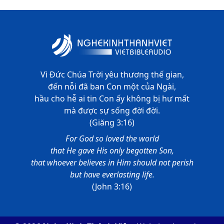
Thi-thiên - Chương 139
Thi-thiên - Chương 140
Thi-thiên - Chương 141
Vì Đức Chúa Trời yêu thương thế gian,
Thi-thiên - Chương 142
đến nỗi đã ban Con một của Ngài,
Thi-thiên - Chương 143
hầu cho hễ ai tin Con ấy không bị hư mất
mà được sự sống đời đời.
Thi-thiên - Chương 144
(Giăng 3:16)
For God so loved the world
Thi-thiên - Chương 145
that He gave His only begotten Son,
Thi-thiên - Chương 146
that whoever believes in Him should not perish
but have everlasting life.
Thi-thiên - Chương 147
(John 3:16)
Thi-thiên - Chương 148
Thi-thiên - Chương 149