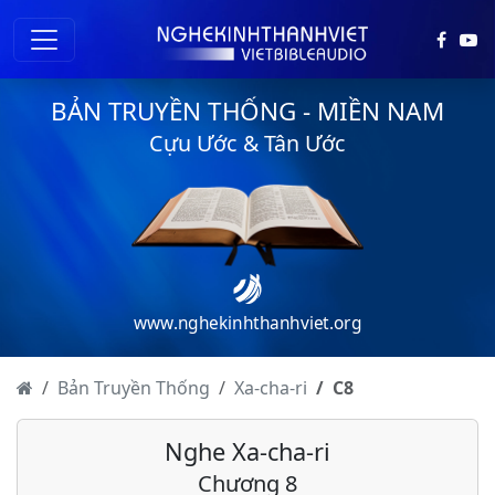
BẢN TRUYỀN THỐNG - MIỀN NAM
Cựu Ước & Tân Ước
Xa-cha-ri - Chương 1
www.nghekinhthanhviet.org
Xa-cha-ri - Chương 2
Xa-cha-ri - Chương 3
Bản Truyền Thống
Xa-cha-ri
C
8
Xa-cha-ri - Chương 4
Nghe Xa-cha-ri
Xa-cha-ri - Chương 5
Chương 8