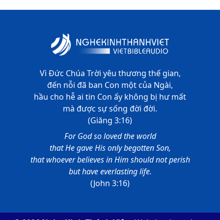
Vì Đức Chúa Trời yêu thương thế gian,
đến nỗi đã ban Con một của Ngài,
hầu cho hễ ai tin Con ấy không bị hư mất
mà được sự sống đời đời.
(Giăng 3:16)
For God so loved the world
that He gave His only begotten Son,
that whoever believes in Him should not perish
but have everlasting life.
(John 3:16)