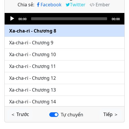
Chia sẻ:
Facebook
Twitter
Ember
Xa-cha-ri - Chương 6
Audio
Xa-cha-ri - Chương 7
00:00
00:00
Player
Xa-cha-ri - Chương 8
Xa-cha-ri - Chương 9
Xa-cha-ri - Chương 10
Xa-cha-ri - Chương 11
Xa-cha-ri - Chương 12
Xa-cha-ri - Chương 13
Xa-cha-ri - Chương 14
＜ Trước
Tiếp ＞
Tự chuyển