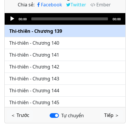
Chia sẻ:
Facebook
Twitter
Ember
Thi-thiên - Chương 137
Audio
Thi-thiên - Chương 138
00:00
00:00
Player
Thi-thiên - Chương 139
Thi-thiên - Chương 140
Thi-thiên - Chương 141
Thi-thiên - Chương 142
Thi-thiên - Chương 143
Thi-thiên - Chương 144
Thi-thiên - Chương 145
Thi-thiên - Chương 146
＜ Trước
Tiếp ＞
Tự chuyển
Thi-thiên - Chương 147