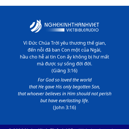
Vì Đức Chúa Trời yêu thương thế gian,
đến nỗi đã ban Con một của Ngài,
hầu cho hễ ai tin Con ấy không bị hư mất
mà được sự sống đời đời.
(Giăng 3:16)
For God so loved the world
that He gave His only begotten Son,
that whoever believes in Him should not perish
but have everlasting life.
(John 3:16)