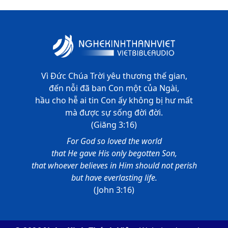
Vì Đức Chúa Trời yêu thương thế gian,
đến nỗi đã ban Con một của Ngài,
hầu cho hễ ai tin Con ấy không bị hư mất
mà được sự sống đời đời.
(Giăng 3:16)
For God so loved the world
that He gave His only begotten Son,
that whoever believes in Him should not perish
but have everlasting life.
(John 3:16)