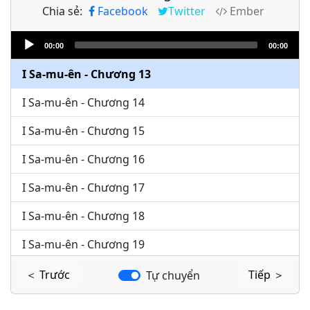
Chia sẻ:
Facebook
Twitter
Ember
I Sa-mu-ên - Chương 11
Audio
I Sa-mu-ên - Chương 12
00:00
00:00
Player
I Sa-mu-ên - Chương 13
I Sa-mu-ên - Chương 14
I Sa-mu-ên - Chương 15
I Sa-mu-ên - Chương 16
I Sa-mu-ên - Chương 17
I Sa-mu-ên - Chương 18
I Sa-mu-ên - Chương 19
I Sa-mu-ên - Chương 20
＜ Trước
Tiếp ＞
Tự chuyển
I Sa-mu-ên - Chương 21