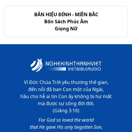
Thi-thiên - Chương 44
BẢN HIỆU ĐÍNH - MIỀN BẮC
Thi-thiên - Chương 45
Bốn Sách Phúc Âm
Giọng Nữ
Thi-thiên - Chương 46
Thi-thiên - Chương 47
Thi-thiên - Chương 48
Thi-thiên - Chương 49
Thi-thiên - Chương 50
Vì Đức Chúa Trời yêu thương thế gian,
đến nỗi đã ban Con một của Ngài,
Thi-thiên - Chương 51
hầu cho hễ ai tin Con ấy không bị hư mất
mà được sự sống đời đời.
Thi-thiên - Chương 52
(Giăng 3:16)
Thi-thiên - Chương 53
For God so loved the world
that He gave His only begotten Son,
Thi-thiên - Chương 54