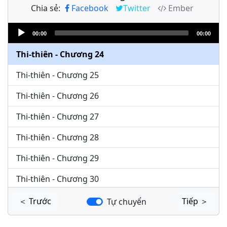
Chia sẻ:
Facebook
Twitter
Ember
Thi-thiên - Chương 22
Audio
Thi-thiên - Chương 23
00:00
00:00
Player
Thi-thiên - Chương 24
Thi-thiên - Chương 25
Thi-thiên - Chương 26
Thi-thiên - Chương 27
Thi-thiên - Chương 28
Thi-thiên - Chương 29
Thi-thiên - Chương 30
Thi-thiên - Chương 31
＜ Trước
Tiếp ＞
Tự chuyển
Thi-thiên - Chương 32