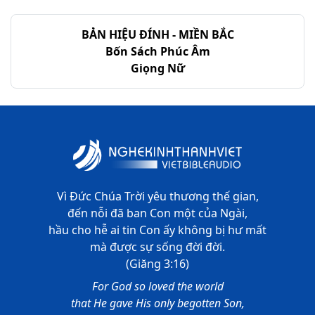
Thi-thiên - Chương 34
BẢN HIỆU ĐÍNH - MIỀN BẮC
Thi-thiên - Chương 35
Bốn Sách Phúc Âm
Giọng Nữ
Thi-thiên - Chương 36
Thi-thiên - Chương 37
Thi-thiên - Chương 38
Thi-thiên - Chương 39
Thi-thiên - Chương 40
Vì Đức Chúa Trời yêu thương thế gian,
đến nỗi đã ban Con một của Ngài,
Thi-thiên - Chương 41
hầu cho hễ ai tin Con ấy không bị hư mất
mà được sự sống đời đời.
Thi-thiên - Chương 42
(Giăng 3:16)
Thi-thiên - Chương 43
For God so loved the world
that He gave His only begotten Son,
Thi-thiên - Chương 44