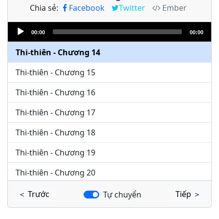
Chia sẻ:
Facebook
Twitter
Ember
Thi-thiên - Chương 12
Audio
Thi-thiên - Chương 13
00:00
00:00
Player
Thi-thiên - Chương 14
Thi-thiên - Chương 15
Thi-thiên - Chương 16
Thi-thiên - Chương 17
Thi-thiên - Chương 18
Thi-thiên - Chương 19
Thi-thiên - Chương 20
Thi-thiên - Chương 21
＜ Trước
Tiếp ＞
Tự chuyển
Thi-thiên - Chương 22