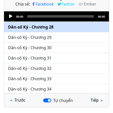
Chia sẻ:
Facebook
Twitter
Ember
Dân-số Ký - Chương 26
Audio
Dân-số Ký - Chương 27
00:00
00:00
Player
Dân-số Ký - Chương 28
Dân-số Ký - Chương 29
Dân-số Ký - Chương 30
Dân-số Ký - Chương 31
Dân-số Ký - Chương 32
Dân-số Ký - Chương 33
Dân-số Ký - Chương 34
Dân-số Ký - Chương 35
＜ Trước
Tiếp ＞
Tự chuyển
Dân-số Ký - Chương 36