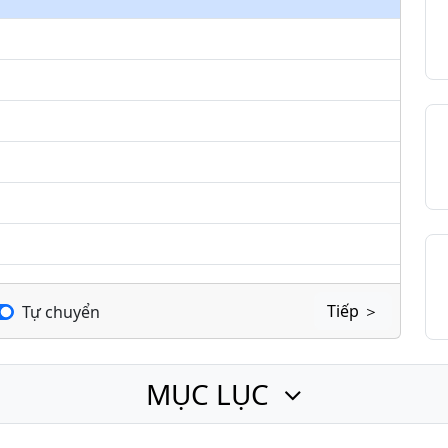
keys
to
increase
or
decrease
volume.
Tiếp ＞
Tự chuyển
MỤC LỤC