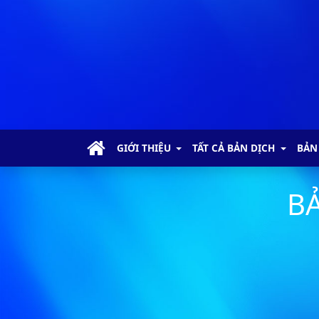
GIỚI THIỆU
TẤT CẢ BẢN DỊCH
BẢN
BẢ