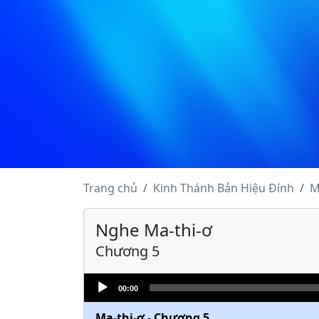
Trang chủ
Kinh Thánh
Bản Hiệu Đính
M
Ma-thi-ơ - Chương 1
Nghe Ma-thi-ơ
Ma-thi-ơ - Chương 2
Chương 5
Ma-thi-ơ - Chương 3
Audio
Ma-thi-ơ - Chương 4
00:00
Player
Ma-thi-ơ - Chương 5