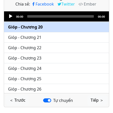
Chia sẻ:
Facebook
Twitter
Ember
Gióp - Chương 18
Audio
Gióp - Chương 19
00:00
00:00
Player
Gióp - Chương 20
Gióp - Chương 21
Gióp - Chương 22
Gióp - Chương 23
Gióp - Chương 24
Gióp - Chương 25
Gióp - Chương 26
Gióp - Chương 27
＜ Trước
Tiếp ＞
Tự chuyển
Gióp - Chương 28