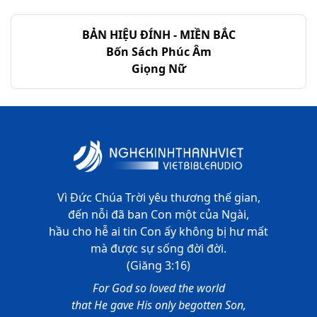
Gióp - Chương 40
BẢN HIỆU ĐÍNH - MIỀN BẮC
Gióp - Chương 41
Bốn Sách Phúc Âm
Giọng Nữ
Gióp - Chương 42
Vì Đức Chúa Trời yêu thương thế gian,
đến nỗi đã ban Con một của Ngài,
hầu cho hễ ai tin Con ấy không bị hư mất
mà được sự sống đời đời.
(Giăng 3:16)
For God so loved the world
that He gave His only begotten Son,