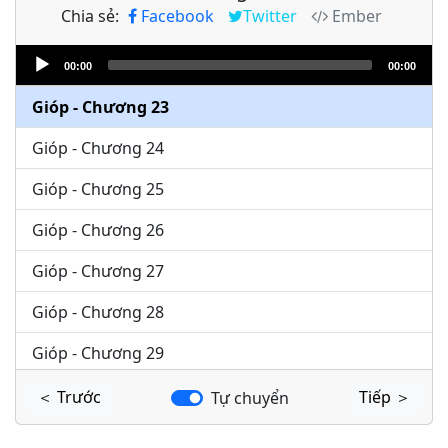
Chia sẻ:
Facebook
Twitter
Ember
Gióp - Chương 21
Audio
Gióp - Chương 22
00:00
00:00
Player
Gióp - Chương 23
Gióp - Chương 24
Gióp - Chương 25
Gióp - Chương 26
Gióp - Chương 27
Gióp - Chương 28
Gióp - Chương 29
Gióp - Chương 30
＜ Trước
Tiếp ＞
Tự chuyển
Gióp - Chương 31