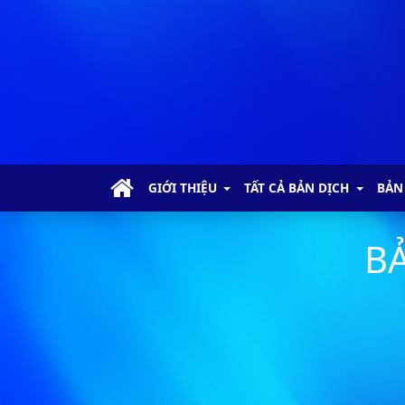
GIỚI THIỆU
TẤT CẢ BẢN DỊCH
BẢN
BẢ
Châm-ngôn - Chương 1
Châm-ngôn - Chương 2
Châm-ngôn - Chương 3
Châm-ngôn - Chương 4