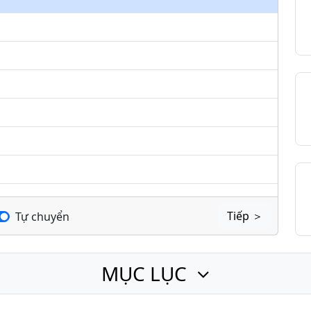
keys
to
increase
or
decrease
volume.
Tiếp ＞
Tự chuyển
MỤC LỤC