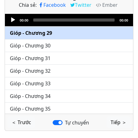
Chia sẻ:
Facebook
Twitter
Ember
Gióp - Chương 27
Audio
Gióp - Chương 28
00:00
00:00
Player
Gióp - Chương 29
Gióp - Chương 30
Gióp - Chương 31
Gióp - Chương 32
Gióp - Chương 33
Gióp - Chương 34
Gióp - Chương 35
Gióp - Chương 36
＜ Trước
Tiếp ＞
Tự chuyển
Gióp - Chương 37