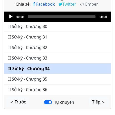
Chia sẻ:
Facebook
Twitter
Ember
II Sử-ký - Chương 28
Audio
II Sử-ký - Chương 29
00:00
00:00
Player
II Sử-ký - Chương 30
II Sử-ký - Chương 31
II Sử-ký - Chương 32
II Sử-ký - Chương 33
II Sử-ký - Chương 34
II Sử-ký - Chương 35
II Sử-ký - Chương 36
＜ Trước
Tiếp ＞
Tự chuyển