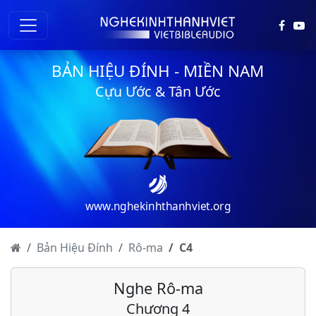
BẢN HIỆU ĐÍNH - MIỀN NAM
Cựu Ước & Tân Ước
www.nghekinhthanhviet.org
Bản Hiệu Đính
Rô-ma
C
4
Nghe Rô-ma
Rô-ma - Chương 1
Chương 4