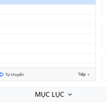
keys
to
increase
or
decrease
volume.
Tiếp ＞
Tự chuyển
MỤC LỤC