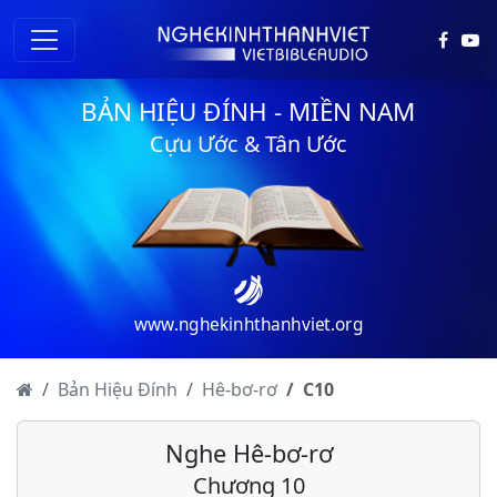
BẢN HIỆU ĐÍNH - MIỀN NAM
Cựu Ước & Tân Ước
www.nghekinhthanhviet.org
Hê-bơ-rơ - Chương 1
Hê-bơ-rơ - Chương 2
Bản Hiệu Đính
Hê-bơ-rơ
C
10
Hê-bơ-rơ - Chương 3
Nghe Hê-bơ-rơ
Hê-bơ-rơ - Chương 4
Chương 10