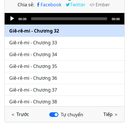
Chia sẻ:
Facebook
Twitter
Ember
Giê-rê-mi - Chương 30
Audio
Giê-rê-mi - Chương 31
00:00
00:00
Player
Giê-rê-mi - Chương 32
Giê-rê-mi - Chương 33
Giê-rê-mi - Chương 34
Giê-rê-mi - Chương 35
Giê-rê-mi - Chương 36
Giê-rê-mi - Chương 37
Giê-rê-mi - Chương 38
Giê-rê-mi - Chương 39
＜ Trước
Tiếp ＞
Tự chuyển
Giê-rê-mi - Chương 40