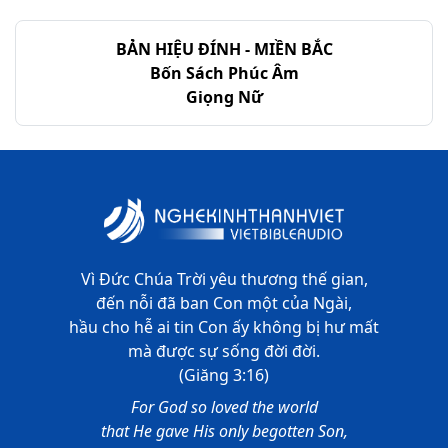
Giê-rê-mi - Chương 52
BẢN HIỆU ĐÍNH - MIỀN BẮC
Bốn Sách Phúc Âm
Giọng Nữ
Vì Đức Chúa Trời yêu thương thế gian,
đến nỗi đã ban Con một của Ngài,
hầu cho hễ ai tin Con ấy không bị hư mất
mà được sự sống đời đời.
(Giăng 3:16)
For God so loved the world
that He gave His only begotten Son,