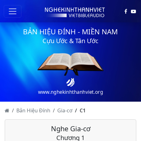
BẢN HIỆU ĐÍNH - MIỀN NAM
Cựu Ước & Tân Ước
www.nghekinhthanhviet.org
Bản Hiệu Đính
Gia-cơ
C
1
Nghe Gia-cơ
Chương 1