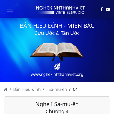
BẢN HIỆU ĐÍNH - MIỀN BẮC
Cựu Ước & Tân Ước
www.nghekinhthanhviet.org
Bản Hiệu Đính
I Sa-mu-ên
C
4
Nghe I Sa-mu-ên
I Sa-mu-ên - Chương 1
Chương 4