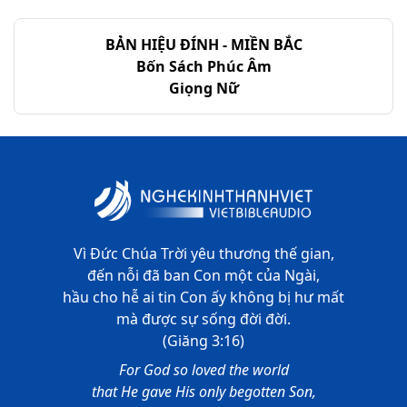
I Sa-mu-ên - Chương 24
BẢN HIỆU ĐÍNH - MIỀN BẮC
I Sa-mu-ên - Chương 25
Bốn Sách Phúc Âm
Giọng Nữ
I Sa-mu-ên - Chương 26
I Sa-mu-ên - Chương 27
I Sa-mu-ên - Chương 28
I Sa-mu-ên - Chương 29
I Sa-mu-ên - Chương 30
Vì Đức Chúa Trời yêu thương thế gian,
đến nỗi đã ban Con một của Ngài,
I Sa-mu-ên - Chương 31
hầu cho hễ ai tin Con ấy không bị hư mất
mà được sự sống đời đời.
(Giăng 3:16)
For God so loved the world
that He gave His only begotten Son,