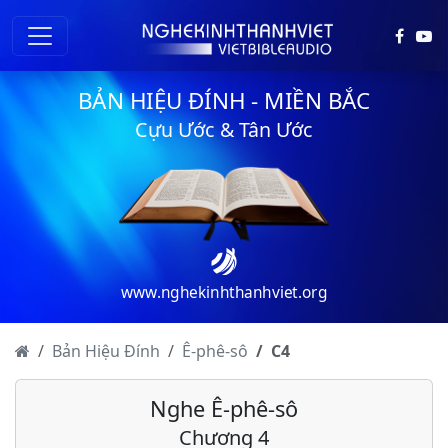
BẢN HIỆU ĐÍNH - MIỀN BẮC
Cựu Ước & Tân Ước
www.nghekinhthanhviet.org
Bản Hiệu Đính
Ê-phê-sô
C
4
Nghe Ê-phê-sô
Chương 4