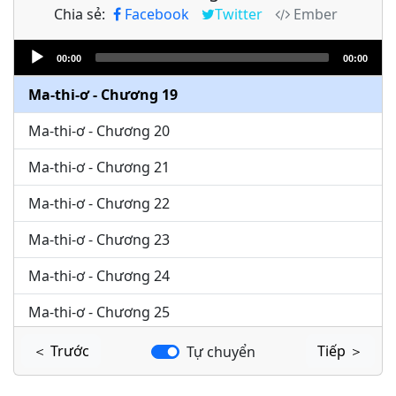
Chia sẻ:
Facebook
Twitter
Ember
Ma-thi-ơ - Chương 17
Audio
Ma-thi-ơ - Chương 18
00:00
00:00
Player
Ma-thi-ơ - Chương 19
Ma-thi-ơ - Chương 20
Ma-thi-ơ - Chương 21
Ma-thi-ơ - Chương 22
Ma-thi-ơ - Chương 23
Ma-thi-ơ - Chương 24
Ma-thi-ơ - Chương 25
Ma-thi-ơ - Chương 26
＜ Trước
Tiếp ＞
Tự chuyển
Ma-thi-ơ - Chương 27