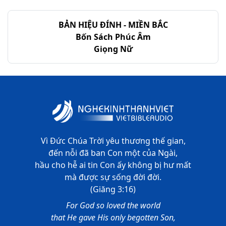
Ê-xê-chi-ên - Chương 46
BẢN HIỆU ĐÍNH - MIỀN BẮC
Ê-xê-chi-ên - Chương 47
Bốn Sách Phúc Âm
Giọng Nữ
Ê-xê-chi-ên - Chương 48
Vì Đức Chúa Trời yêu thương thế gian,
đến nỗi đã ban Con một của Ngài,
hầu cho hễ ai tin Con ấy không bị hư mất
mà được sự sống đời đời.
(Giăng 3:16)
For God so loved the world
that He gave His only begotten Son,