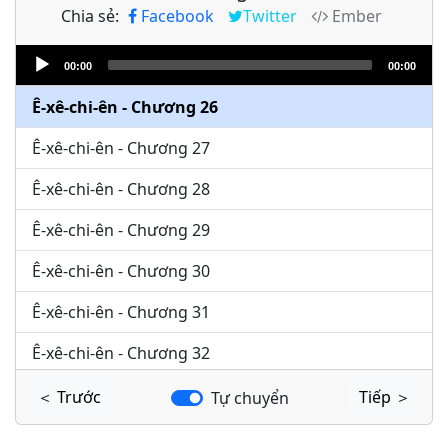
Chia sẻ:
Facebook
Twitter
Ember
Ê-xê-chi-ên - Chương 24
Audio
Ê-xê-chi-ên - Chương 25
00:00
00:00
Player
Ê-xê-chi-ên - Chương 26
Ê-xê-chi-ên - Chương 27
Ê-xê-chi-ên - Chương 28
Ê-xê-chi-ên - Chương 29
Ê-xê-chi-ên - Chương 30
Ê-xê-chi-ên - Chương 31
Ê-xê-chi-ên - Chương 32
Ê-xê-chi-ên - Chương 33
＜ Trước
Tiếp ＞
Tự chuyển
Ê-xê-chi-ên - Chương 34