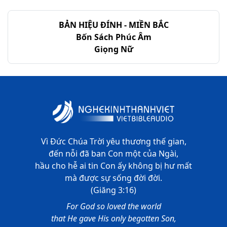
Thi-thiên - Chương 35
BẢN HIỆU ĐÍNH - MIỀN BẮC
Thi-thiên - Chương 36
Bốn Sách Phúc Âm
Giọng Nữ
Thi-thiên - Chương 37
Thi-thiên - Chương 38
Thi-thiên - Chương 39
Thi-thiên - Chương 40
Thi-thiên - Chương 41
Vì Đức Chúa Trời yêu thương thế gian,
đến nỗi đã ban Con một của Ngài,
Thi-thiên - Chương 42
hầu cho hễ ai tin Con ấy không bị hư mất
mà được sự sống đời đời.
Thi-thiên - Chương 43
(Giăng 3:16)
Thi-thiên - Chương 44
For God so loved the world
that He gave His only begotten Son,
Thi-thiên - Chương 45