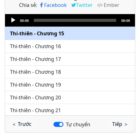
Chia sẻ:
Facebook
Twitter
Ember
Thi-thiên - Chương 13
Audio
Thi-thiên - Chương 14
00:00
00:00
Player
Thi-thiên - Chương 15
Thi-thiên - Chương 16
Thi-thiên - Chương 17
Thi-thiên - Chương 18
Thi-thiên - Chương 19
Thi-thiên - Chương 20
Thi-thiên - Chương 21
Thi-thiên - Chương 22
＜ Trước
Tiếp ＞
Tự chuyển
Thi-thiên - Chương 23