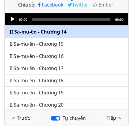
Chia sẻ:
Facebook
Twitter
Ember
II Sa-mu-ên - Chương 12
Audio
II Sa-mu-ên - Chương 13
00:00
00:00
Player
II Sa-mu-ên - Chương 14
II Sa-mu-ên - Chương 15
II Sa-mu-ên - Chương 16
II Sa-mu-ên - Chương 17
II Sa-mu-ên - Chương 18
II Sa-mu-ên - Chương 19
II Sa-mu-ên - Chương 20
II Sa-mu-ên - Chương 21
＜ Trước
Tiếp ＞
Tự chuyển
II Sa-mu-ên - Chương 22