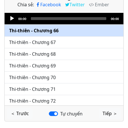
Chia sẻ:
Facebook
Twitter
Ember
Thi-thiên - Chương 64
Audio
Thi-thiên - Chương 65
00:00
00:00
Player
Thi-thiên - Chương 66
Thi-thiên - Chương 67
Thi-thiên - Chương 68
Thi-thiên - Chương 69
Thi-thiên - Chương 70
Thi-thiên - Chương 71
Thi-thiên - Chương 72
Thi-thiên - Chương 73
＜ Trước
Tiếp ＞
Tự chuyển
Thi-thiên - Chương 74