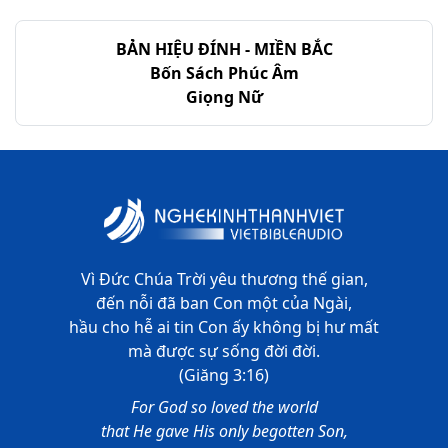
Thi-thiên - Chương 86
BẢN HIỆU ĐÍNH - MIỀN BẮC
Thi-thiên - Chương 87
Bốn Sách Phúc Âm
Giọng Nữ
Thi-thiên - Chương 88
Thi-thiên - Chương 89
Thi-thiên - Chương 90
Thi-thiên - Chương 91
Thi-thiên - Chương 92
Vì Đức Chúa Trời yêu thương thế gian,
đến nỗi đã ban Con một của Ngài,
Thi-thiên - Chương 93
hầu cho hễ ai tin Con ấy không bị hư mất
mà được sự sống đời đời.
Thi-thiên - Chương 94
(Giăng 3:16)
Thi-thiên - Chương 95
For God so loved the world
that He gave His only begotten Son,
Thi-thiên - Chương 96