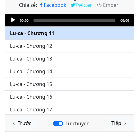
Chia sẻ:
Facebook
Twitter
Ember
Lu-ca - Chương 9
Audio
Lu-ca - Chương 10
00:00
00:00
Player
Lu-ca - Chương 11
Lu-ca - Chương 12
Lu-ca - Chương 13
Lu-ca - Chương 14
Lu-ca - Chương 15
Lu-ca - Chương 16
Lu-ca - Chương 17
Lu-ca - Chương 18
＜ Trước
Tiếp ＞
Tự chuyển
Lu-ca - Chương 19