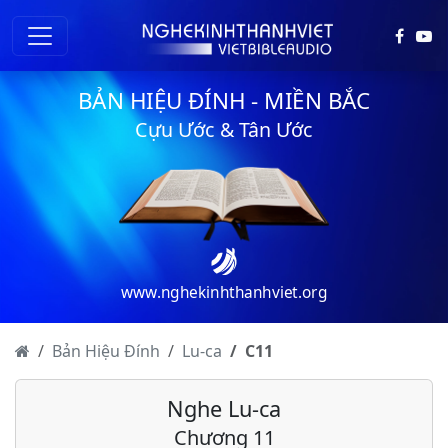
BẢN HIỆU ĐÍNH - MIỀN BẮC
Cựu Ước & Tân Ước
Lu-ca - Chương 1
Lu-ca - Chương 2
Lu-ca - Chương 3
Lu-ca - Chương 4
www.nghekinhthanhviet.org
Lu-ca - Chương 5
Lu-ca - Chương 6
Bản Hiệu Đính
Lu-ca
C
11
Lu-ca - Chương 7
Nghe Lu-ca
Lu-ca - Chương 8
Chương 11