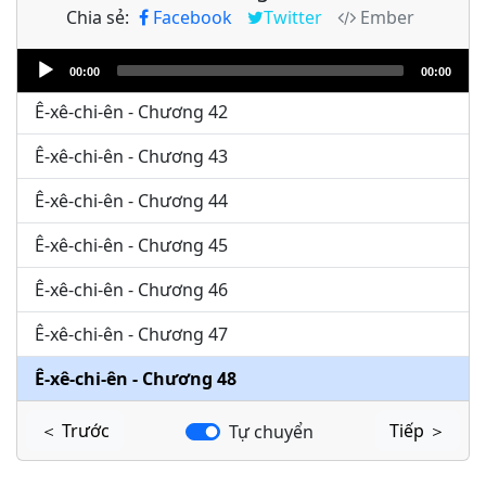
Chia sẻ:
Facebook
Twitter
Ember
Ê-xê-chi-ên - Chương 40
Audio
Ê-xê-chi-ên - Chương 41
00:00
00:00
Player
Ê-xê-chi-ên - Chương 42
Ê-xê-chi-ên - Chương 43
Ê-xê-chi-ên - Chương 44
Ê-xê-chi-ên - Chương 45
Ê-xê-chi-ên - Chương 46
Ê-xê-chi-ên - Chương 47
Ê-xê-chi-ên - Chương 48
＜ Trước
Tiếp ＞
Tự chuyển