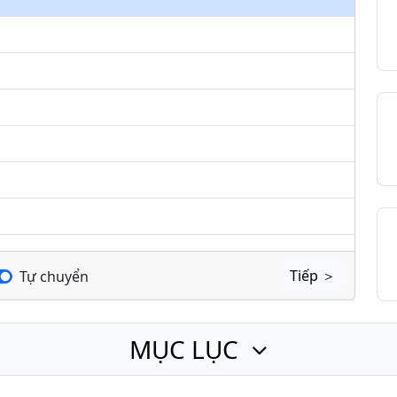
keys
to
increase
or
decrease
volume.
Tiếp ＞
Tự chuyển
MỤC LỤC