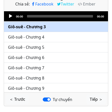
Chia sẻ:
Facebook
Twitter
Ember
Giô-suê - Chương 1
Audio
Giô-suê - Chương 2
00:00
00:00
Player
Giô-suê - Chương 3
Giô-suê - Chương 4
Giô-suê - Chương 5
Giô-suê - Chương 6
Giô-suê - Chương 7
Giô-suê - Chương 8
Giô-suê - Chương 9
Giô-suê - Chương 10
＜ Trước
Tiếp ＞
Tự chuyển
Giô-suê - Chương 11