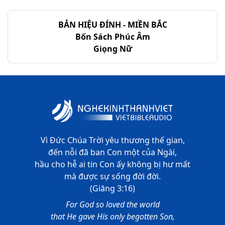
Giô-suê - Chương 23
BẢN HIỆU ĐÍNH - MIỀN BẮC
Giô-suê - Chương 24
Bốn Sách Phúc Âm
Giọng Nữ
Vì Đức Chúa Trời yêu thương thế gian,
đến nỗi đã ban Con một của Ngài,
hầu cho hễ ai tin Con ấy không bị hư mất
mà được sự sống đời đời.
(Giăng 3:16)
For God so loved the world
that He gave His only begotten Son,