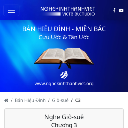
BẢN HIỆU ĐÍNH - MIỀN BẮC
Cựu Ước & Tân Ước
www.nghekinhthanhviet.org
Bản Hiệu Đính
Giô-suê
C
3
Nghe Giô-suê
Chương 3