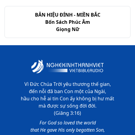
Thi-thiên - Chương 68
BẢN HIỆU ĐÍNH - MIỀN BẮC
Thi-thiên - Chương 69
Bốn Sách Phúc Âm
Giọng Nữ
Thi-thiên - Chương 70
Thi-thiên - Chương 71
Thi-thiên - Chương 72
Thi-thiên - Chương 73
Thi-thiên - Chương 74
Vì Đức Chúa Trời yêu thương thế gian,
đến nỗi đã ban Con một của Ngài,
Thi-thiên - Chương 75
hầu cho hễ ai tin Con ấy không bị hư mất
mà được sự sống đời đời.
Thi-thiên - Chương 76
(Giăng 3:16)
Thi-thiên - Chương 77
For God so loved the world
that He gave His only begotten Son,
Thi-thiên - Chương 78