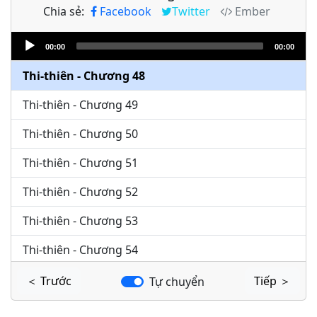
Chia sẻ:
Facebook
Twitter
Ember
Thi-thiên - Chương 46
Audio
Thi-thiên - Chương 47
00:00
00:00
Player
Thi-thiên - Chương 48
Thi-thiên - Chương 49
Thi-thiên - Chương 50
Thi-thiên - Chương 51
Thi-thiên - Chương 52
Thi-thiên - Chương 53
Thi-thiên - Chương 54
Thi-thiên - Chương 55
＜ Trước
Tiếp ＞
Tự chuyển
Thi-thiên - Chương 56