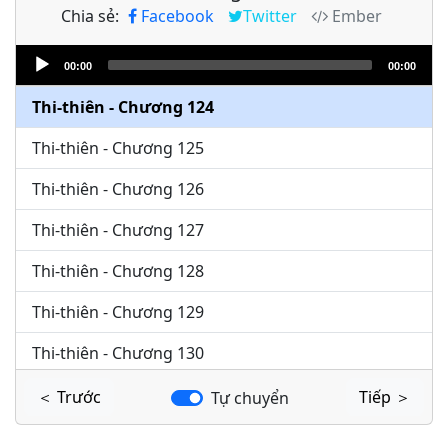
Chia sẻ:
Facebook
Twitter
Ember
Thi-thiên - Chương 122
Audio
Thi-thiên - Chương 123
00:00
00:00
Player
Thi-thiên - Chương 124
Thi-thiên - Chương 125
Thi-thiên - Chương 126
Thi-thiên - Chương 127
Thi-thiên - Chương 128
Thi-thiên - Chương 129
Thi-thiên - Chương 130
Thi-thiên - Chương 131
＜ Trước
Tiếp ＞
Tự chuyển
Thi-thiên - Chương 132