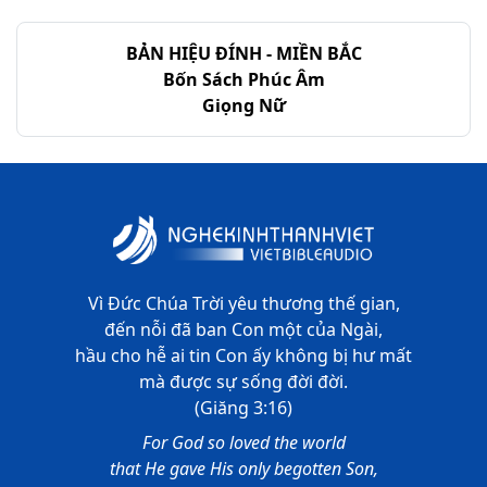
Thi-thiên - Chương 144
BẢN HIỆU ĐÍNH - MIỀN BẮC
Thi-thiên - Chương 145
Bốn Sách Phúc Âm
Giọng Nữ
Thi-thiên - Chương 146
Thi-thiên - Chương 147
Thi-thiên - Chương 148
Thi-thiên - Chương 149
Thi-thiên - Chương 150
Vì Đức Chúa Trời yêu thương thế gian,
đến nỗi đã ban Con một của Ngài,
hầu cho hễ ai tin Con ấy không bị hư mất
mà được sự sống đời đời.
(Giăng 3:16)
For God so loved the world
that He gave His only begotten Son,