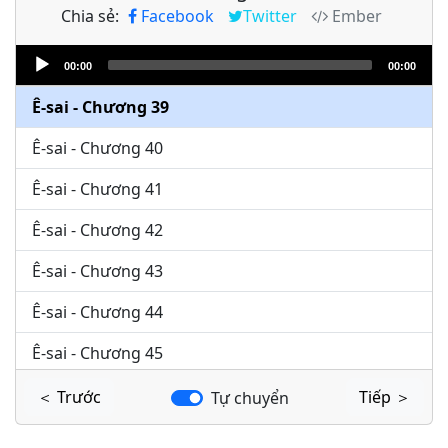
Chia sẻ:
Facebook
Twitter
Ember
Ê-sai - Chương 37
Audio
Ê-sai - Chương 38
00:00
00:00
Player
Ê-sai - Chương 39
Ê-sai - Chương 40
Ê-sai - Chương 41
Ê-sai - Chương 42
Ê-sai - Chương 43
Ê-sai - Chương 44
Ê-sai - Chương 45
Ê-sai - Chương 46
＜ Trước
Tiếp ＞
Tự chuyển
Ê-sai - Chương 47