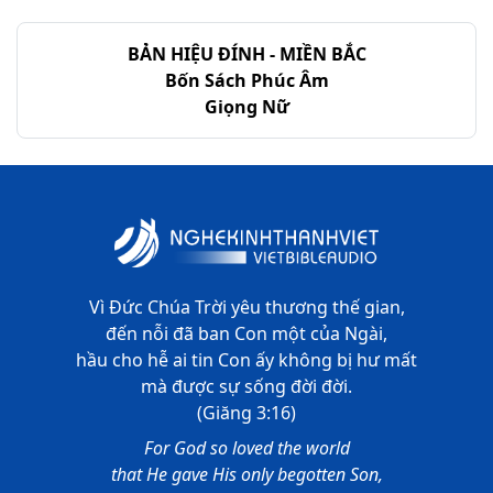
Ê-sai - Chương 59
BẢN HIỆU ĐÍNH - MIỀN BẮC
Ê-sai - Chương 60
Bốn Sách Phúc Âm
Giọng Nữ
Ê-sai - Chương 61
Ê-sai - Chương 62
Ê-sai - Chương 63
Ê-sai - Chương 64
Ê-sai - Chương 65
Vì Đức Chúa Trời yêu thương thế gian,
đến nỗi đã ban Con một của Ngài,
Ê-sai - Chương 66
hầu cho hễ ai tin Con ấy không bị hư mất
mà được sự sống đời đời.
(Giăng 3:16)
For God so loved the world
that He gave His only begotten Son,